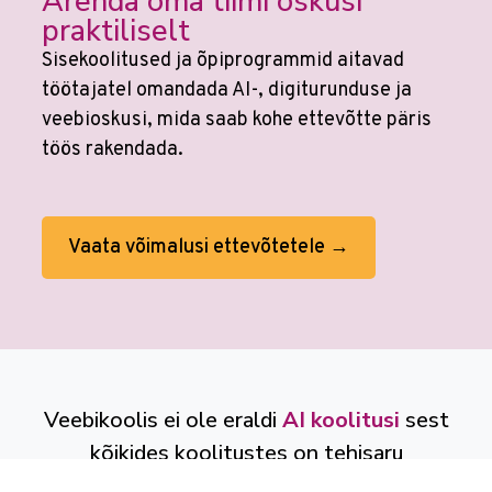
Arenda oma tiimi oskusi
praktiliselt
Sisekoolitused ja õpiprogrammid aitavad
töötajatel omandada AI-, digiturunduse ja
veebioskusi, mida saab kohe ettevõtte päris
töös rakendada.
Vaata võimalusi ettevõtetele →
Veebikoolis ei ole eraldi
AI koolitusi
sest
kõikides koolitustes on tehisaru
kasutamine sees. Tööprotsessid on