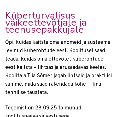
Küberturvalisus
väikeettevõtjale ja
teenusepakkujale
Õpi, kuidas kaitsta oma andmeid ja süsteeme
levinud küberohtude eest! Koolitusel saad
teada, kuidas oma ettevõtet küberohtude
eest kaitsta – lihtsas ja arusaadavas keeles.
Koolitaja Tiia Sõmer jagab lihtsaid ja praktilisi
samme, mida saad rakendada kohe – ilma
tehnilise taustata.
Tegemist on 28.09.25 toimunud
koolituspäeva salvestusega.