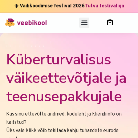
☀️ Vaibkoodimise festival 2026
Tutvu festivaliga
,
,
,
,
,
,
,
,
,
,
Küberturvalisus
väikeettevõtjale ja
teenusepakkujale
Kas sinu ettevõtte andmed, koduleht ja kliendiinfo on
kaitstud?
Üks vale klikk võib tekitada kahju tuhandete eurode