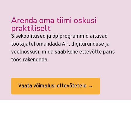
Arenda oma tiimi oskusi
praktiliselt
Sisekoolitused ja õpiprogrammid aitavad
töötajatel omandada AI-, digiturunduse ja
veebioskusi, mida saab kohe ettevõtte päris
töös rakendada.
Vaata võimalusi ettevõtetele →