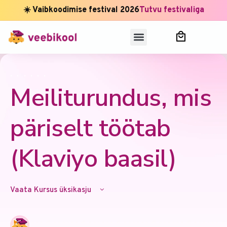
☀️ Vaibkoodimise festival 2026
Tutvu festivaliga
,
,
,
,
,
,
Meiliturundus, mis
päriselt töötab
(Klaviyo baasil)
Vaata Kursus üksikasju