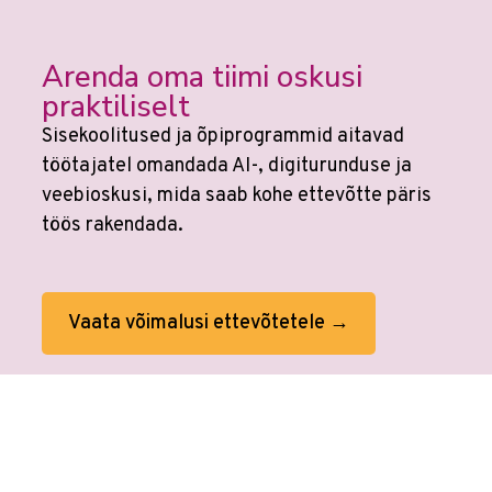
Arenda oma tiimi oskusi
praktiliselt
Sisekoolitused ja õpiprogrammid aitavad
töötajatel omandada AI-, digiturunduse ja
veebioskusi, mida saab kohe ettevõtte päris
töös rakendada.
Vaata võimalusi ettevõtetele →