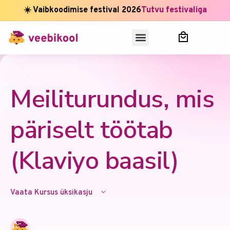
☀️ Vaibkoodimise festival 2026
Tutvu festivaliga
,
,
,
,
,
,
Meiliturundus, mis
päriselt töötab
(Klaviyo baasil)
Vaata Kursus üksikasju