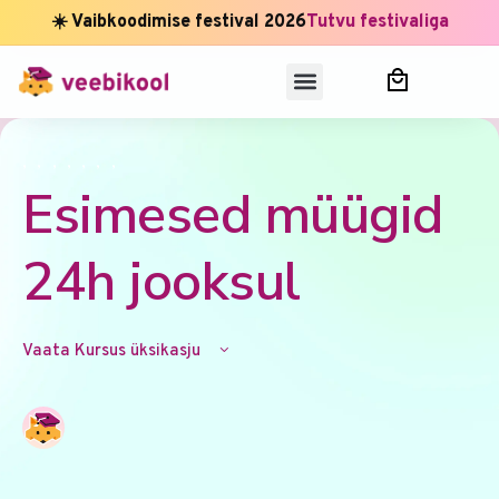
☀️ Vaibkoodimise festival 2026
Tutvu festivaliga
,
,
,
,
,
,
,
Esimesed müügid
24h jooksul
Vaata Kursus üksikasju