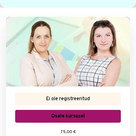
Ei ole registreeritud
Osale kursusel
75,00 €