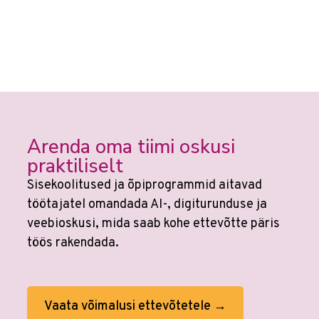
Arenda oma tiimi oskusi
praktiliselt
Sisekoolitused ja õpiprogrammid aitavad
töötajatel omandada AI-, digiturunduse ja
veebioskusi, mida saab kohe ettevõtte päris
töös rakendada.
Vaata võimalusi ettevõtetele →