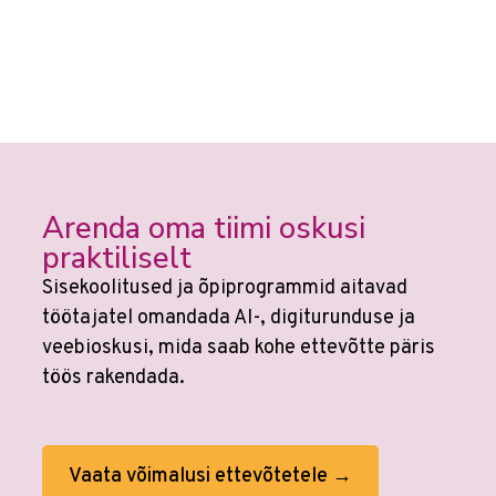
Arenda oma tiimi oskusi
praktiliselt
Sisekoolitused ja õpiprogrammid aitavad
töötajatel omandada AI-, digiturunduse ja
veebioskusi, mida saab kohe ettevõtte päris
töös rakendada.
Vaata võimalusi ettevõtetele →