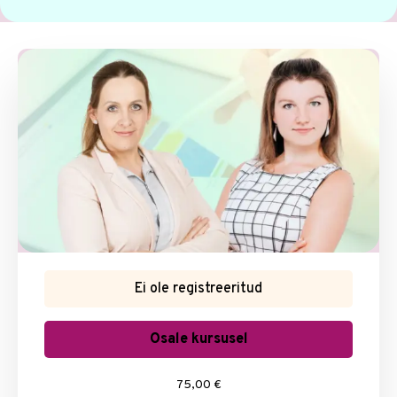
Ei ole registreeritud
Osale kursusel
75,00 €