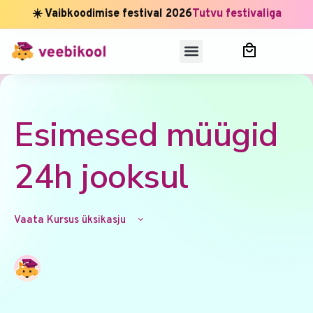
☀️ Vaibkoodimise festival 2026
Tutvu festivaliga
,
,
,
,
,
,
,
Esimesed müügid
24h jooksul
Vaata Kursus üksikasju