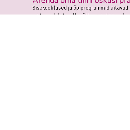
Arenda oma tiimi oskusi pra
Sisekoolitused ja õpiprogrammid aitavad 
mida saab kohe ettevõtte päris töös rake
Veebikoolis ei ole eraldi
AI koolitu
Õppimin