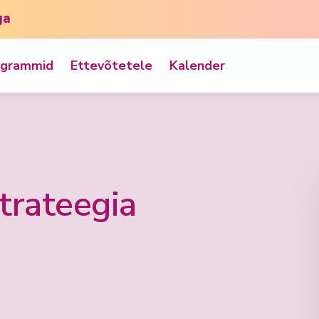
ga
ogrammid
Ettevõtetele
Kalender
trateegia