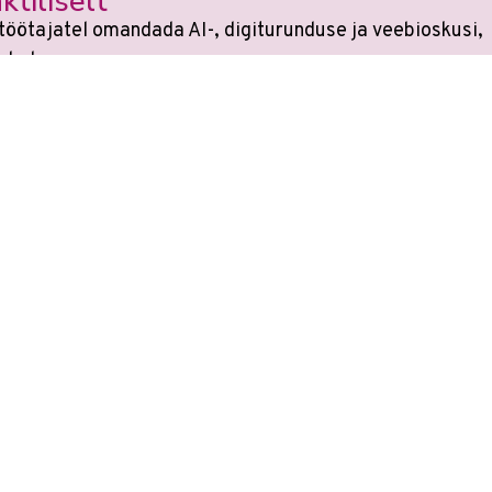
ktiliselt
töötajatel omandada AI-, digiturunduse ja veebioskusi,
ndada.
si
sest kõikides koolitustes on tehisaru kasutami
e on muutunud. Veebikoolis oled alati sammu teist