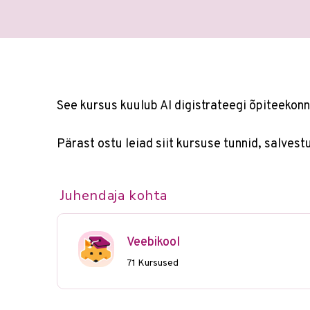
See kursus kuulub AI digistrateegi õpiteekonn
Pärast ostu leiad siit kursuse tunnid, salvest
Juhendaja kohta
Veebikool
71 Kursused