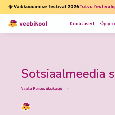
☀️ Vaibkoodimise festival 2026
Tutvu festivali
Koolitused
Õpipr
Sotsiaalmeedia s
Vaata Kursus üksikasju