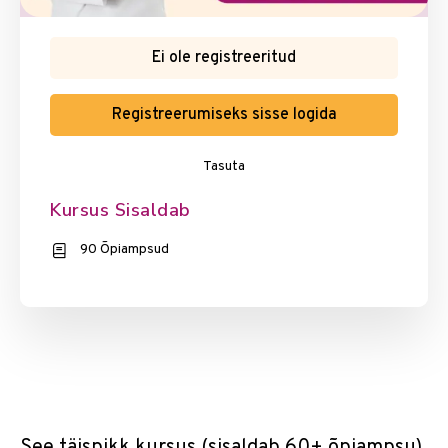
Ei ole registreeritud
Registreerumiseks sisse logida
Tasuta
Kursus Sisaldab
90 Õpiampsud
See täispikk kursus (sisaldab 60+ õpiampsu)