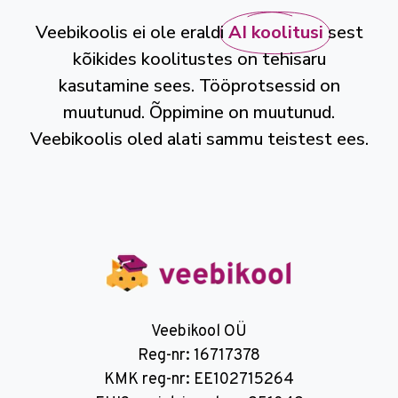
Veebikoolis ei ole eraldi
AI koolitusi
sest
kõikides koolitustes on tehisaru
kasutamine sees. Tööprotsessid on
muutunud. Õppimine on muutunud.
Veebikoolis oled alati sammu teistest ees.
Veebikool OÜ
Reg-nr: 16717378
KMK reg-nr: EE102715264