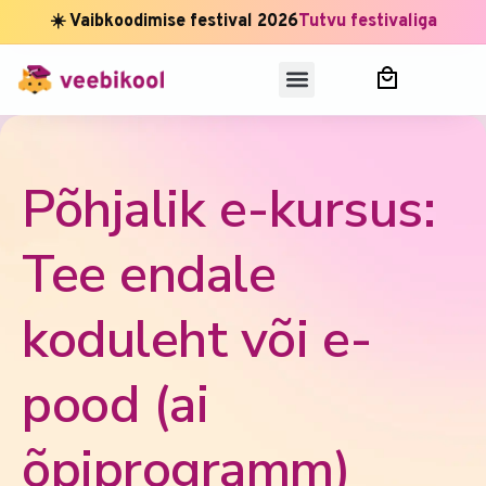
☀️ Vaibkoodimise festival 2026
Tutvu festivaliga
Põhjalik e-kursus:
Tee endale
koduleht või e-
pood (ai
õpiprogramm)