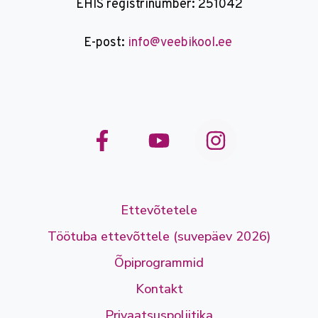
EHIS registrinumber: 251042
E-post:
info@veebikool.ee
Ettevõtetele
Töötuba ettevõttele (suvepäev 2026)
Õpiprogrammid
Kontakt
Privaatsuspoliitika