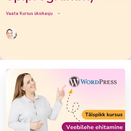
Vaata Kursus üksikasju