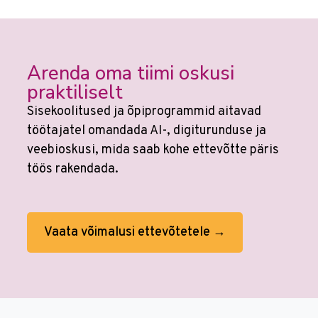
Arenda oma tiimi oskusi
praktiliselt
Sisekoolitused ja õpiprogrammid aitavad
töötajatel omandada AI-, digiturunduse ja
veebioskusi, mida saab kohe ettevõtte päris
töös rakendada.
Vaata võimalusi ettevõtetele →