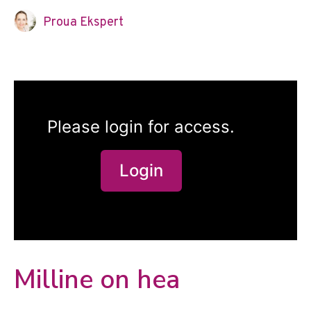
Proua Ekspert
Please login for access.
Login
Milline on hea