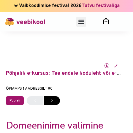
☀️ Vaibkoodimise festival 2026
Tutvu festivaliga
Põhjalik e-kursus: Tee endale koduleht või e-pood (ai õpiprogramm)
ÕPIAMPS 1
AADRESSILT 90
Pooleli
Domeeninime valimine