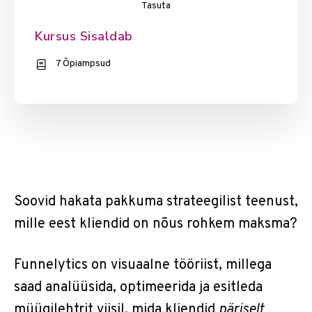
Tasuta
Kursus Sisaldab
7 Õpiampsud
Soovid hakata pakkuma strateegilist teenust,
mille eest kliendid on nõus rohkem maksma?
Funnelytics on visuaalne tööriist, millega
saad analüüsida, optimeerida ja esitleda
müügilehtrit viisil, mida kliendid
päriselt