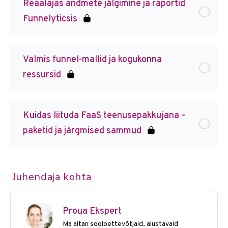
Reaalajas andmete jälgimine ja raportid
Funnelyticsis
Valmis funnel-mallid ja kogukonna
ressursid
Kuidas liituda FaaS teenusepakkujana –
paketid ja järgmised sammud
Juhendaja kohta
Proua Ekspert
Ma aitan sooloettevõtjaid, alustavaid