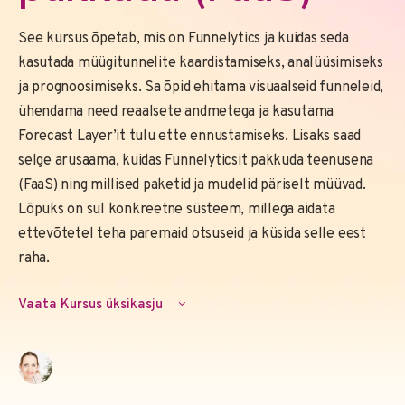
See kursus õpetab, mis on Funnelytics ja kuidas seda
kasutada müügitunnelite kaardistamiseks, analüüsimiseks
ja prognoosimiseks. Sa õpid ehitama visuaalseid funneleid,
ühendama need reaalsete andmetega ja kasutama
Forecast Layer’it tulu ette ennustamiseks. Lisaks saad
selge arusaama, kuidas Funnelyticsit pakkuda teenusena
(FaaS) ning millised paketid ja mudelid päriselt müüvad.
Lõpuks on sul konkreetne süsteem, millega aidata
ettevõtetel teha paremaid otsuseid ja küsida selle eest
raha.
Vaata Kursus üksikasju