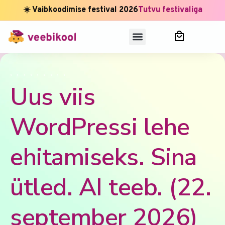
☀️ Vaibkoodimise festival 2026
Tutvu festivaliga
,
,
,
,
,
,
,
,
,
Uus viis
WordPressi lehe
ehitamiseks. Sina
ütled. AI teeb. (22.
september 2026)