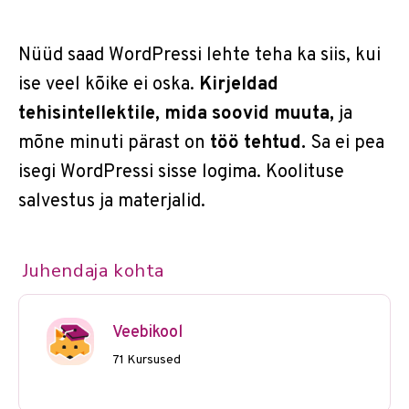
Nüüd saad WordPressi lehte teha ka siis, kui
ise veel kõike ei oska.
Kirjeldad
tehisintellektile, mida soovid muuta,
ja
mõne minuti pärast on
töö tehtud.
Sa ei pea
isegi WordPressi sisse logima. Koolituse
salvestus ja materjalid.
Juhendaja kohta
Veebikool
71 Kursused