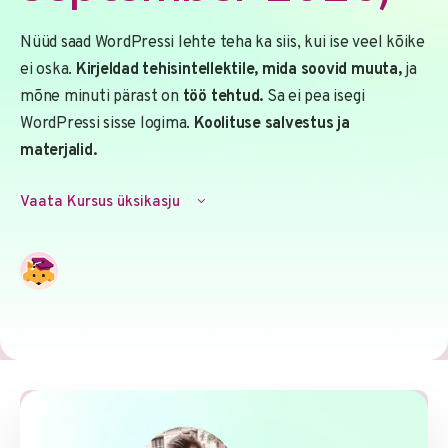
Nüüd saad WordPressi lehte teha ka siis, kui ise veel kõike
ei oska.
Kirjeldad tehisintellektile, mida soovid muuta,
ja
mõne minuti pärast on
töö tehtud.
Sa ei pea isegi
WordPressi sisse logima.
Koolituse salvestus ja
materjalid.
Vaata Kursus üksikasju