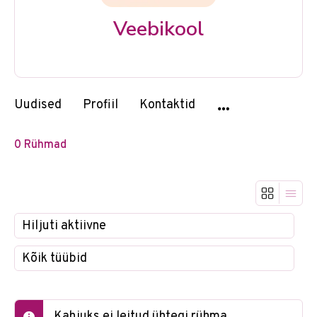
Veebikool
Uudised
Profiil
Kontaktid
0
Rühmad
Tellimine:
Tellimine:
Kahjuks ei leitud ühtegi rühma.