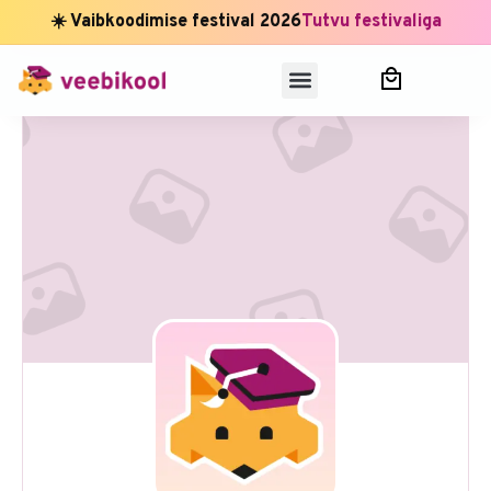
☀️ Vaibkoodimise festival 2026
Tutvu festivaliga