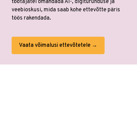
töötajatel omandada AI-, digiturunduse ja
veebioskusi, mida saab kohe ettevõtte päris
töös rakendada.
Vaata võimalusi ettevõtetele →
Veebikoolis ei ole eraldi
AI koolitusi
sest
kõikides koolitustes on tehisaru
kasutamine sees. Tööprotsessid on
muutunud. Õppimine on muutunud.
Veebikoolis oled alati sammu teistest ees.