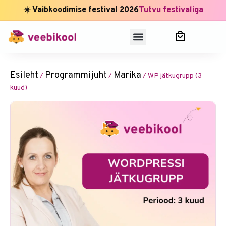
☀️ Vaibkoodimise festival 2026
Tutvu festivaliga
Esileht
Programmijuht
Marika
/
/
/ WP jätkugrupp (3
kuud)