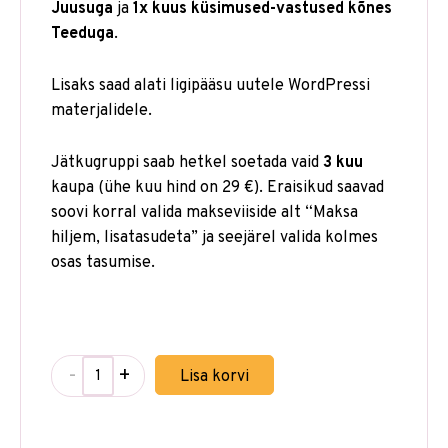
Juusuga
ja
1x kuus küsimused-vastused kõnes
Teeduga
.
Lisaks saad alati ligipääsu uutele WordPressi
materjalidele.
Jätkugruppi saab hetkel soetada vaid
3 kuu
kaupa (ühe kuu hind on 29 €). Eraisikud saavad
soovi korral valida makseviiside alt “Maksa
hiljem, lisatasudeta” ja seejärel valida kolmes
osas tasumise.
-
+
Lisa korvi