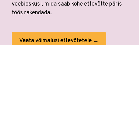
veebioskusi, mida saab kohe ettevõtte päris
töös rakendada.
Vaata võimalusi ettevõtetele →
Veebikoolis ei ole eraldi
AI koolitusi
sest
kõikides koolitustes on tehisaru
kasutamine sees. Tööprotsessid on
muutunud. Õppimine on muutunud.
Veebikoolis oled alati sammu teistest ees.