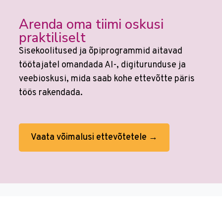
Arenda oma tiimi oskusi
praktiliselt
Sisekoolitused ja õpiprogrammid aitavad
töötajatel omandada AI-, digiturunduse ja
veebioskusi, mida saab kohe ettevõtte päris
töös rakendada.
Vaata võimalusi ettevõtetele →
Veebikoolis ei ole eraldi
AI koolitusi
sest