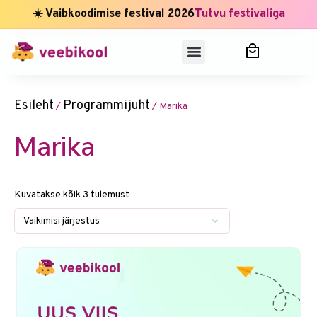
☀️ Vaibkoodimise festival 2026
Tutvu festivaliga
Esileht
Programmijuht
/
/ Marika
Marika
Kuvatakse kõik 3 tulemust