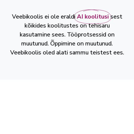
Veebikoolis ei ole eraldi
AI koolitusi
sest
kõikides koolitustes on tehisaru
kasutamine sees. Tööprotsessid on
muutunud. Õppimine on muutunud.
Veebikoolis oled alati sammu teistest ees.
Veebikool OÜ
Reg-nr: 16717378