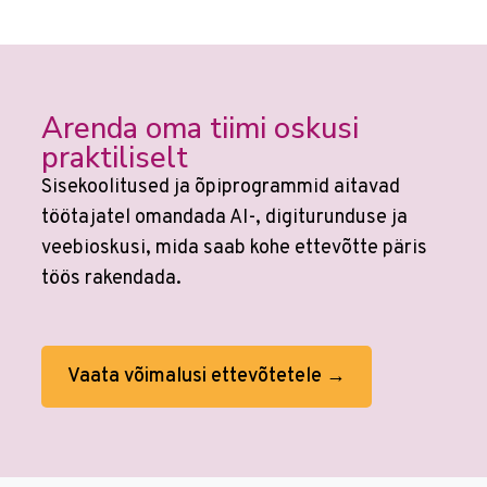
Arenda oma tiimi oskusi
praktiliselt
Sisekoolitused ja õpiprogrammid aitavad
töötajatel omandada AI-, digiturunduse ja
veebioskusi, mida saab kohe ettevõtte päris
töös rakendada.
Vaata võimalusi ettevõtetele →