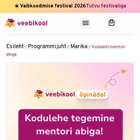
☀️ Vaibkoodimise festival 2026
Tutvu festivaliga
Esileht
Programmijuht
Marika
/
/
/ Koduleht mentori
abiga