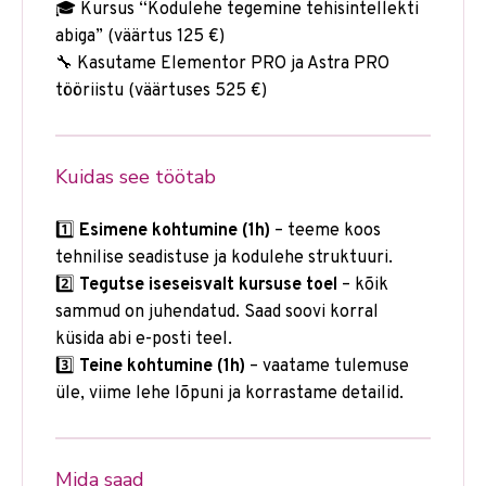
🎓 Kursus “Kodulehe tegemine tehisintellekti
abiga” (väärtus 125 €)
🔧 Kasutame Elementor PRO ja Astra PRO
tööriistu (väärtuses 525 €)
Kuidas see töötab
1️⃣
Esimene kohtumine (1h)
– teeme koos
tehnilise seadistuse ja kodulehe struktuuri.
2️⃣
Tegutse iseseisvalt kursuse toel
– kõik
sammud on juhendatud. Saad soovi korral
küsida abi e-posti teel.
3️⃣
Teine kohtumine (1h)
– vaatame tulemuse
üle, viime lehe lõpuni ja korrastame detailid.
Mida saad