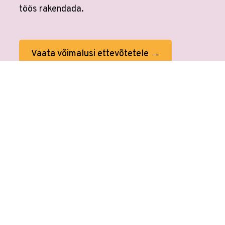
töös rakendada.
Vaata võimalusi ettevõtetele →
Veebikoolis ei ole eraldi
AI koolitusi
sest
kõikides koolitustes on tehisaru
kasutamine sees. Tööprotsessid on
muutunud. Õppimine on muutunud.
Veebikoolis oled alati sammu teistest ees.