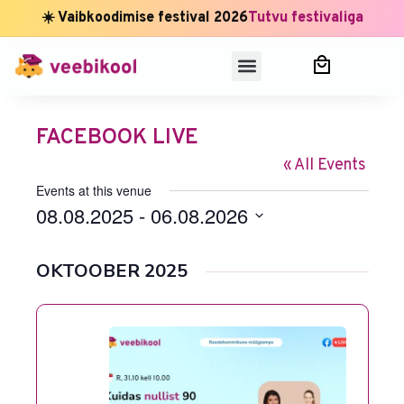
☀️ Vaibkoodimise festival 2026
Tutvu festivaliga
FACEBOOK LIVE
« All Events
Events at this venue
08.08.2025
 - 
06.08.2026
Select
date.
OKTOOBER 2025