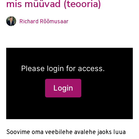
mis müüvad (teooria)
Richard Rõõmusaar
Please login for access.
Login
Soovime oma veebilehe avalehe jaoks luua