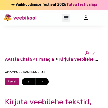
☀️ Vaibkoodimise festival 2026
Tutvu festivaliga
Avasta ChatGPT maagia
Kirjuta veebilehe tekstid, mis müüvad (teooria)
ÕPIAMPS 20
AADRESSILT 34
Pooleli
Kirjuta veebilehe tekstid,