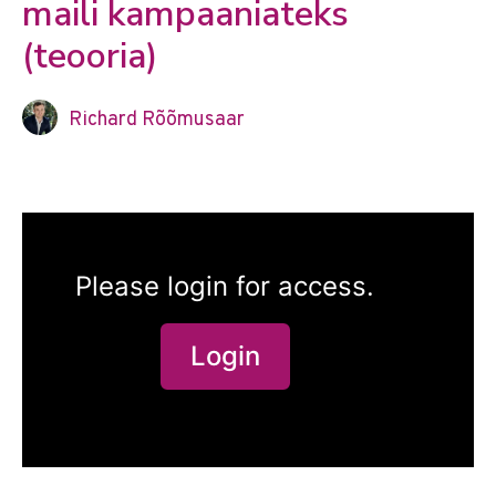
maili kampaaniateks
(teooria)
Richard Rõõmusaar
Please login for access.
Login