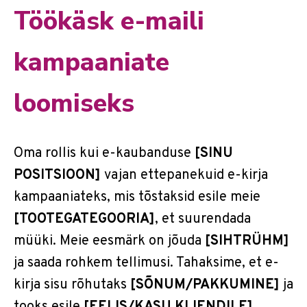
Töökäsk e-maili
kampaaniate
loomiseks
Oma rollis kui e-kaubanduse
[SINU
POSITSIOON]
vajan ettepanekuid e-kirja
kampaaniateks, mis tõstaksid esile meie
[TOOTEGATEGOORIA]
, et suurendada
müüki. Meie eesmärk on jõuda
[SIHTRÜHM]
ja saada rohkem tellimusi. Tahaksime, et e-
kirja sisu rõhutaks
[SÕNUM/PAKKUMINE]
ja
tooks esile
[EELIS/KASU KLIENDILE]
.