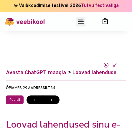
☀️ Vaibkoodimise festival 2026
Tutvu festivaliga
Avasta ChatGPT maagia
Loovad lahendused sinu e-maili kampaaniateks (teooria)
ÕPIAMPS 29
AADRESSILT 34
Pooleli
Loovad lahendused sinu e-