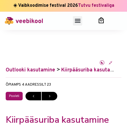
☀️ Vaibkoodimise festival 2026
Tutvu festivaliga
Outlooki kasutamine
Kiirpääsuriba kasutamine
ÕPIAMPS 4
AADRESSILT 23
Pooleli
Kiirpääsuriba kasutamine