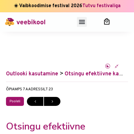
☀️ Vaibkoodimise festival 2026
Tutvu festivaliga
Outlooki kasutamine
Otsingu efektiivne kasutamine
ÕPIAMPS 7
AADRESSILT 23
Pooleli
Otsingu efektiivne