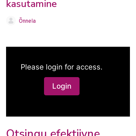
kasutamine
Õnnela
Please login for access.
Login
Otsingu efektiivne