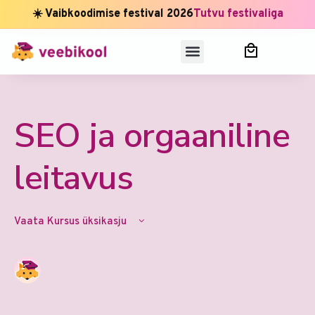
☀️ Vaibkoodimise festival 2026
Tutvu festivaliga
SEO ja orgaaniline
leitavus
Vaata Kursus üksikasju