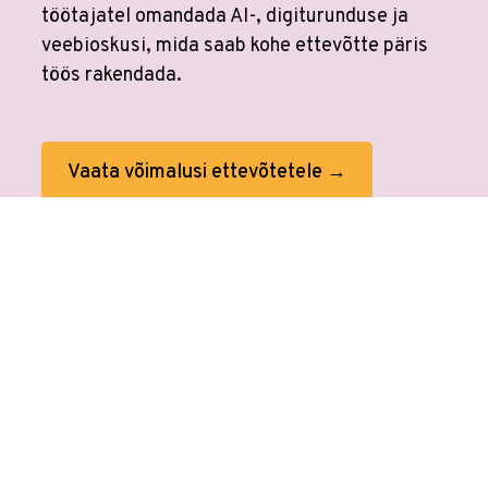
töötajatel omandada AI-, digiturunduse ja
veebioskusi, mida saab kohe ettevõtte päris
töös rakendada.
Vaata võimalusi ettevõtetele →
Veebikoolis ei ole eraldi
AI koolitusi
sest
kõikides koolitustes on tehisaru
kasutamine sees. Tööprotsessid on
muutunud. Õppimine on muutunud.
Veebikoolis oled alati sammu teistest ees.