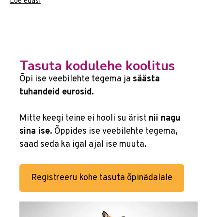
Loe edasi
Mis tagab kodulehe ja veebipoe
turvalisuse?
Tasuta kodulehe koolitus
Küberturvalisus
hõlmab kõiki meetmeid, mis
Õpi ise veebilehte tegema ja
säästa
kaitsevad digitaalseid süsteeme ja andmeid
tuhandeid eurosid.
volitamata ligipääsu eest. Kodulehe turvalisus on
üks osa sellest – veebisaidi kaitsmine häkkimise,
Mitte keegi teine ei hooli su ärist
nii nagu
pahavara ja andmevarguste eest. E-poe
sina ise.
Õppides ise veebilehte tegema,
turvalisus, kus käideldakse klientide makse- ja
saad seda ka igal ajal ise muuta.
isikuandmeid, on eriti oluline, sest rikkumine võib
viia nii rahalise kahjuni kui ka klientide usalduse
kaotuseni.
Registreeru kohe tasuta õpinädalale
Veebilehe turvalisus algab vundamendist ehk
tehniliselt korrektsest ülesehitusest ja