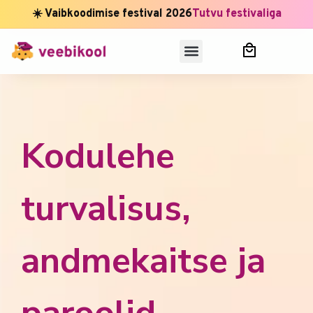
☀️ Vaibkoodimise festival 2026
Tutvu festivaliga
Kodulehe
turvalisus,
andmekaitse ja