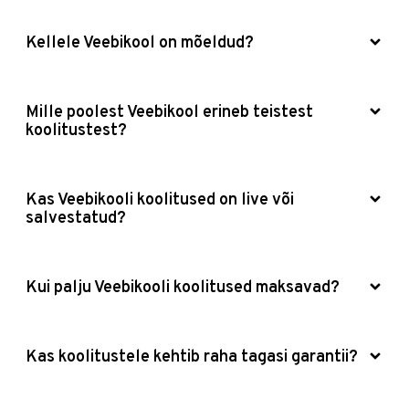
võivad brauserid kuvada hoiatusi, mis peletavad
Kellele Veebikool on mõeldud?
külastajaid eemale.
Andmekaitse
Mille poolest Veebikool erineb teistest
koolitustest?
Iga ettevõtte ja firma andmekaitse peab vastama
nii
Eesti andmekaitse seaduses
kui ka
Euroopa
Liidu andmekaitse
määruses (
GDPR
) sätestatule.
Kas Veebikooli koolitused on live või
See tähendab selgeid privaatsustingimusi,
salvestatud?
korrektset andmetöötlust ja turvalisi süsteeme.
Andmekaitse koolitused aitavad mõista, kuidas
vältida rikkumisi ja kaitsta nii oma veebilehte,
Kui palju Veebikooli koolitused maksavad?
ettevõtte mainet kui ka klientide andmeid.
Kas koolitustele kehtib raha tagasi garantii?
Mida annavad kodulehe
turvalisuse koolitused?