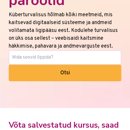
paroolid
Küberturvalisus hõlmab kõiki meetmeid, mis
kaitsevad digitaalseid süsteeme ja andmeid
volitamata ligipääsu eest. Kodulehe turvalisus
on üks osa sellest – veebisaidi kaitsmine
häkkimise, pahavara ja andmevarguste eest.
Otsi
Võta salvestatud kursus, saad