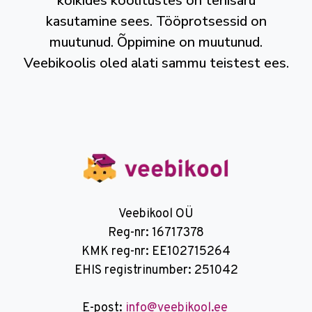
kõikides koolitustes on tehisaru
süvendada.
kasutamine sees. Tööprotsessid on
muutunud. Õppimine on muutunud.
Veebikoolis oled alati sammu teistest ees.
Veebikool OÜ
Reg-nr: 16717378
KMK reg-nr: EE102715264
EHIS registrinumber: 251042
E-post:
info@veebikool.ee