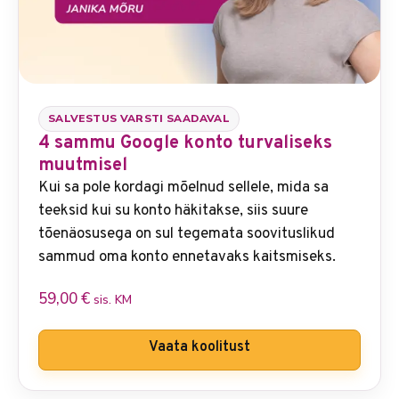
SALVESTUS VARSTI SAADAVAL
4 sammu Google konto turvaliseks
muutmisel
Kui sa pole kordagi mõelnud sellele, mida sa
teeksid kui su konto häkitakse, siis suure
tõenäosusega on sul tegemata soovituslikud
sammud oma konto ennetavaks kaitsmiseks.
59,00
€
sis. KM
Vaata koolitust