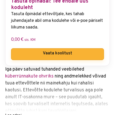
Tasuta õpinädal: Tee endale uus
koduleht
Tasuta õpinädal ettevõtjale, kes tahab
juhendajate abil oma kodulehe või e-poe päriselt
liikuma saada.
0,00
€
sis. KM
Vaata koolitust
Iga päev satuvad tuhanded veebilehed
küberrünnakute ohvriks
ning andmelekked võivad
tuua ettevõttele nii mainekahju kui rahalisi
kaotusi. Ettevõtte kodulehe turvalisus aga pole
ainult IT-osakonna mure – see puudutab igaüht,
kes soovib turvaliselt internetis tegutseda, alates
ettevõtte juhist kuni tavatöötajani.