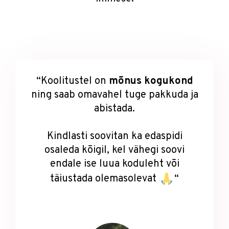
“Koolitustel on
mõnus kogukon
d
ning saab omavahel tuge pakkuda ja
abistada.
Kindlasti soovitan ka edaspidi
osaleda kõigil, kel vähegi soovi
endale ise luua koduleht või
täiustada olemasolevat
“