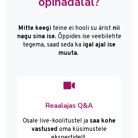
õpinädalal?
Mitte keegi
teine ei hooli su ärist
nii
nagu sina ise.
Õppides ise veebilehte
tegema, saad seda ka
igal ajal ise
muuta.
Reaalajas Q&A
Osale live-koolitustel ja
saa kohe
vastused
oma küsimustele
ekspertidelt.