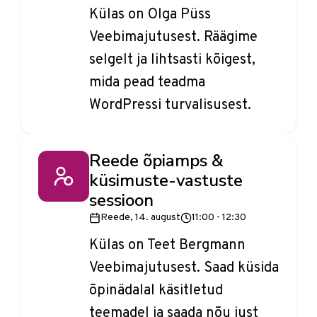
Külas on Olga Püss
Veebimajutusest. Räägime
selgelt ja lihtsasti kõigest,
mida pead teadma
WordPressi turvalisusest.
Reede õpiamps &
küsimuste-vastuste
sessioon
Reede, 14. august
11:00 - 12:30
Külas on Teet Bergmann
Veebimajutusest. Saad küsida
õpinädalal käsitletud
teemadel ja saada nõu just