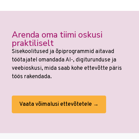
Arenda oma tiimi oskusi
praktiliselt
Sisekoolitused ja õpiprogrammid aitavad
töötajatel omandada AI-, digiturunduse ja
veebioskusi, mida saab kohe ettevõtte päris
töös rakendada.
Vaata võimalusi ettevõtetele →