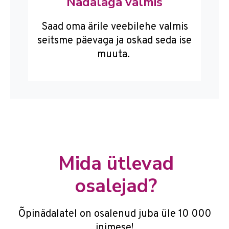
Nädalaga valmis
Saad oma ärile veebilehe valmis
seitsme päevaga ja oskad seda ise
muuta.
Mida ütlevad
osalejad?
Õpinädalatel on osalenud juba üle 10 000
inimese!