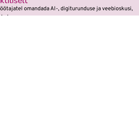
tiliselt
öötajatel omandada AI-, digiturunduse ja veebioskusi,
dada.
si
sest kõikides koolitustes on tehisaru kasutami
 on muutunud. Veebikoolis oled alati sammu teis