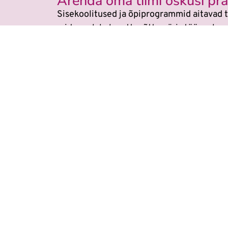
Arenda oma tiimi oskusi prak
Sisekoolitused ja õpiprogrammid aitavad t
mida saab kohe ettevõtte päris töös raken
Veebikoolis ei ole eraldi
AI koolitu
Õppimine