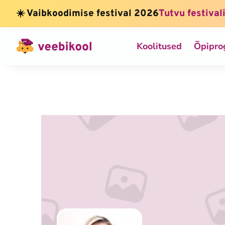
☀️ Vaibkoodimise festival 2026
Tutvu festival
Koolitused
Õpipr