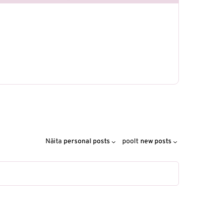
Näita
personal posts
poolt
new posts