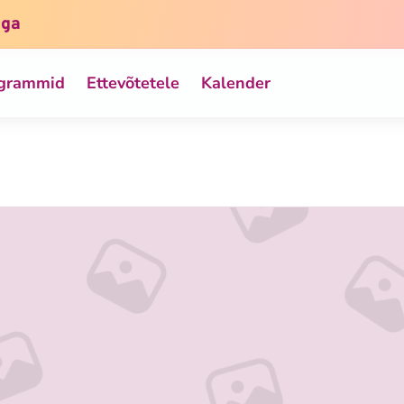
iga
ogrammid
Ettevõtetele
Kalender