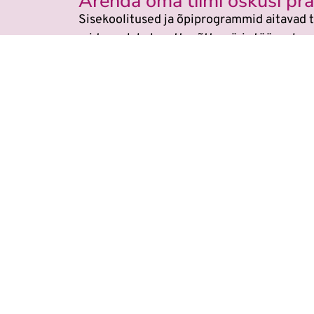
Arenda oma tiimi oskusi prak
Sisekoolitused ja õpiprogrammid aitavad t
mida saab kohe ettevõtte päris töös raken
Veebikoolis ei ole eraldi
AI koolitu
Õppimine