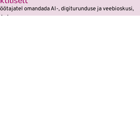
tiliselt
öötajatel omandada AI-, digiturunduse ja veebioskusi,
dada.
si
sest kõikides koolitustes on tehisaru kasutami
 on muutunud. Veebikoolis oled alati sammu teis