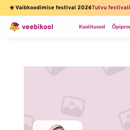
☀️ Vaibkoodimise festival 2026
Tutvu festival
Koolitused
Õpipr