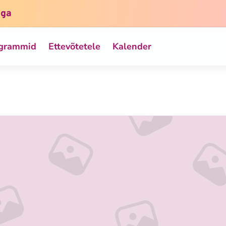
iga
ogrammid
Ettevõtetele
Kalender