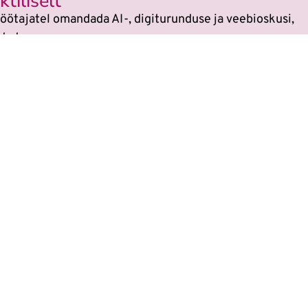
tiliselt
öötajatel omandada AI-, digiturunduse ja veebioskusi,
dada.
si
sest kõikides koolitustes on tehisaru kasutami
 on muutunud. Veebikoolis oled alati sammu teis