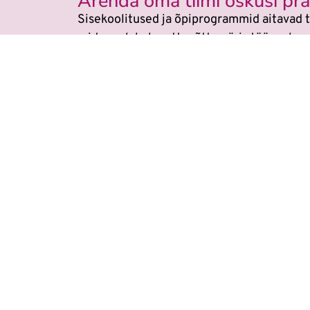
Arenda oma tiimi oskusi prak
Sisekoolitused ja õpiprogrammid aitavad t
mida saab kohe ettevõtte päris töös raken
Veebikoolis ei ole eraldi
AI koolitu
Õppimine