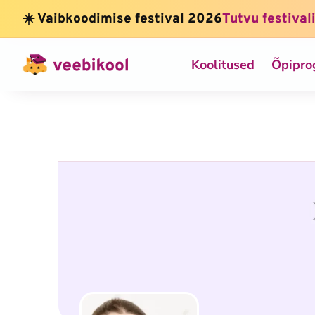
☀️ Vaibkoodimise festival 2026
Tutvu festival
Koolitused
Õpipr