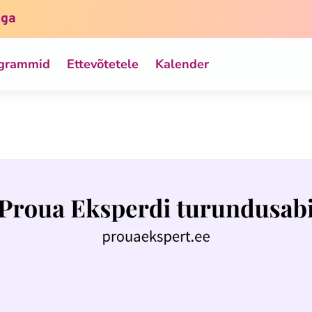
iga
ogrammid
Ettevõtetele
Kalender