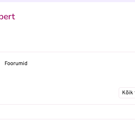
pert
Foorumid
Tellimin