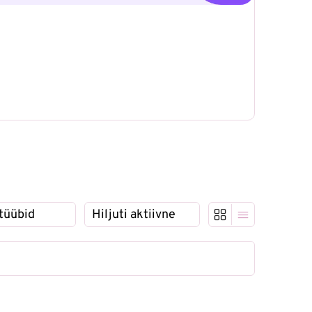
e:
Tellimine: