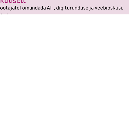
tiliselt
öötajatel omandada AI-, digiturunduse ja veebioskusi,
dada.
si
sest kõikides koolitustes on tehisaru kasutami
 on muutunud. Veebikoolis oled alati sammu teis