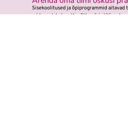
Arenda oma tiimi oskusi prak
Sisekoolitused ja õpiprogrammid aitavad t
mida saab kohe ettevõtte päris töös raken
Veebikoolis ei ole eraldi
AI koolitu
Õppimine