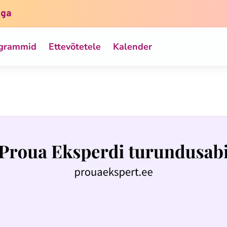
iga
ogrammid
Ettevõtetele
Kalender