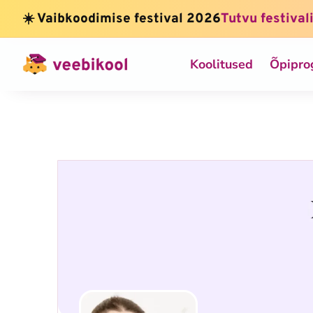
☀️ Vaibkoodimise festival 2026
Tutvu festival
Koolitused
Õpipr