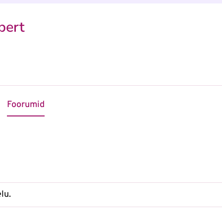
pert
Foorumid
lu.