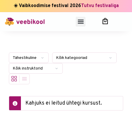
☀️ Vaibkoodimise festival 2026
Tutvu festivaliga
Kahjuks ei leitud ühtegi kursust.