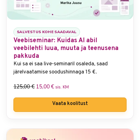
SALVESTUS KOHE SAADAVAL
Veebiseminar: Kuidas AI abil
veebilehti luua, muuta ja teenusena
pakkuda
Kui sa ei saa live-seminaril osaleda, saad
järelvaatamise soodushinnaga 15 €.
125,00
€
15,00
€
sis. KM
Vaata koolitust