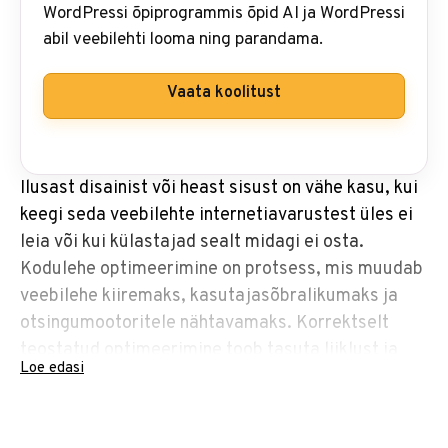
WordPressi õpiprogrammis õpid AI ja WordPressi
abil veebilehti looma ning parandama.
Vaata koolitust
Ilusast disainist või heast sisust on vähe kasu, kui
keegi seda veebilehte internetiavarustest üles ei
leia või kui külastajad sealt midagi ei osta.
Kodulehe optimeerimine on protsess, mis muudab
veebilehe kiiremaks, kasutajasõbralikumaks ja
otsingumootoritele nähtavamaks. Korrektselt
teostatud optimeerimine toob tasuta liiklust ja
Loe edasi
kasvatab käivet, olles üks tasuvamaid pikaajalisi
investeeringuid ärisse.