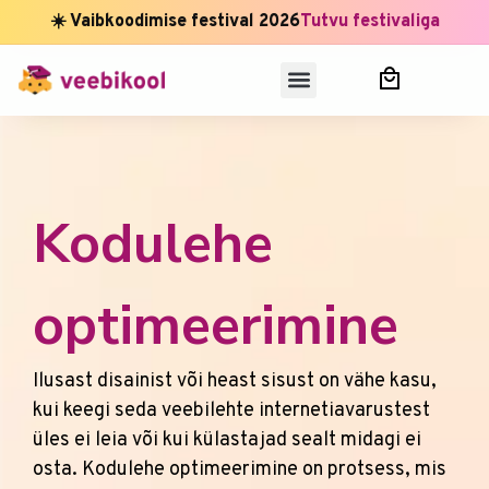
☀️ Vaibkoodimise festival 2026
Tutvu festivaliga
Kodulehe
optimeerimine
Ilusast disainist või heast sisust on vähe kasu,
kui keegi seda veebilehte internetiavarustest
üles ei leia või kui külastajad sealt midagi ei
osta. Kodulehe optimeerimine on protsess, mis