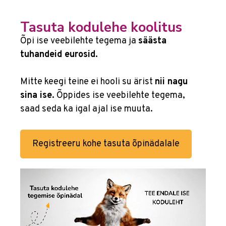
Mis on kodulehe optimeerimine?
Tasuta kodulehe koolitus
Veebilehe optimeerimine mõistena hõlmab kõiki
Õpi ise veebilehte tegema ja
säästa
tegevusi, mis parandavad veebilehe toimivust,
tuhandeid eurosid.
kasutajakogemust ja nähtavust otsingumootorites
– nii tehnilist poolt kui ka sisu ja kasutajaliidese
Mitte keegi teine ei hooli su ärist
nii nagu
täiustamist. Kodulehtede optimeerimine jaguneb
sina ise.
Õppides ise veebilehte tegema,
mitmeks, ka eraldi toimivaks aspektiks.
saad seda ka igal ajal ise muuta.
Kodulehe optimeerimine otsingumootoritele (
SEO
)
Registreeru kohe tasuta õpinädalale
tagab, et veebileht ilmub Google’i
otsingutulemustes kõrgemal. Otsingumootoritele
optimeerimise eelised on selged – rohkem
orgaanilist liiklust, suurem nähtavus ja pikaajaline
tasuta külastajate voog.