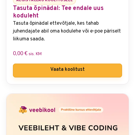
REGISTREERU KOOLITUSELE
Tasuta õpinädal: Tee endale uus
koduleht
Tasuta õpinädal ettevõtjale, kes tahab
juhendajate abil oma kodulehe või e-poe päriselt
liikuma saada.
0,00
€
sis. KM
Vaata koolitust