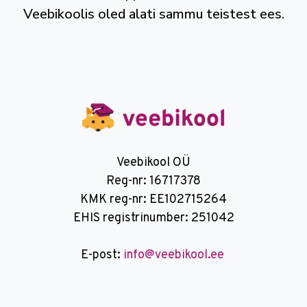
Veebikoolis oled alati sammu teistest ees.
Veebikool OÜ
Reg-nr: 16717378
KMK reg-nr: EE102715264
EHIS registrinumber: 251042
E-post:
info@veebikool.ee