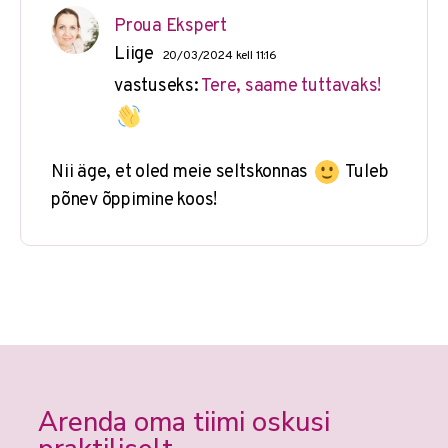
Proua Ekspert
Liige
20/03/2024 kell 11:16
vastuseks:
Tere, saame tuttavaks!
Nii äge, et oled meie seltskonnas
Tuleb
põnev õppimine koos!
Arenda oma tiimi oskusi