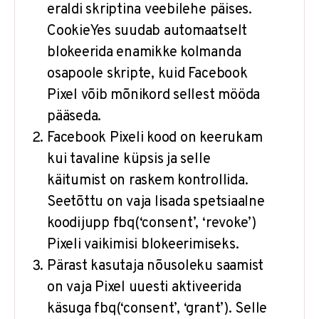
eraldi skriptina veebilehe päises.
CookieYes suudab automaatselt
blokeerida enamikke kolmanda
osapoole skripte, kuid Facebook
Pixel võib mõnikord sellest mööda
pääseda.
Facebook Pixeli kood on keerukam
kui tavaline küpsis ja selle
käitumist on raskem kontrollida.
Seetõttu on vaja lisada spetsiaalne
koodijupp fbq(‘consent’, ‘revoke’)
Pixeli vaikimisi blokeerimiseks.
Pärast kasutaja nõusoleku saamist
on vaja Pixel uuesti aktiveerida
käsuga fbq(‘consent’, ‘grant’). Selle