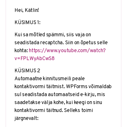
Hei, Kätlin!
KÜSIMUS 1:
Kui sa mõtled spämmi, siis vaja on
seadistada recaptcha. Siin on õpetus selle
kohta:
https://www.youtube.com/watch?
v=FPLWyAbCwS8
KÜSIMUS 2
Automaatne kinnitusmeili peale
kontaktivormi täitmist. WPForms võimaldab
sul seadistada automaatseid e-kirju, mis
saadetakse välja kohe, kui keegi on sinu
kontaktivormi täitnud. Selleks toimi
järgnevalt: