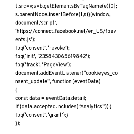
t.src=v;s=b.getElementsByTagName(e)[0];
s.parentNode.insertBefore(t,s)}(window,
document,’script’,
‘https://connect.facebook.net/en_US/fbev
ents.js’);
fbq(‘consent’, ‘revoke’);
fbq(‘init’, ‘235843065619842’);
fbq(‘track’, ‘PageView’);
document.addEventListener(“cookieyes_co
nsent_update”, function (eventData)
{
const data = eventData.detail;
if (data.accepted.includes(“Analytics”)) {
fbq(‘consent’, ‘grant’);}
});