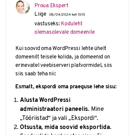
Proua Ekspert
Liige
08/04/2024 kell 10:15
vastuseks:
Koduleht
olemasolevale domeenile
Kui soovid oma WordPressi lehte ühelt
domeenilt teisele kolida, ja domeenid on
erinevatel veebiserveri platvormidel, siis
siis saab teha nii:
Esmalt, ekspordi oma praeguse lehe sisu:
Alusta WordPressi
administraatori paneelis.
Mine
„Tööriistad“ ja vali „Ekspordi“.
Otsusta, mida soovid eksportida.