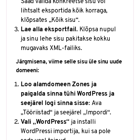
Saad valida konkreetse sisu või
lihtsalt eksportida kõik korraga,
klõpsates „Kõik sisu“.
Lae alla eksportfail.
Klõpsa nupul
ja sinu lehe sisu pakitakse kokku
mugavaks XML-failiks.
Järgmisena, viime selle sisu üle sinu uude
domeeni:
Loo alamdomeen Zones ja
paigalda sinna tühi WordPress ja
seejärel logi sinna sisse:
Ava
„Tööriistad“ ja seejärel „Impordi“.
Vali „WordPress“
ja installi
WordPressi importija, kui sa pole