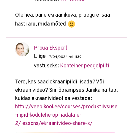
Ole hea, pane ekraanikuva, praegu ei saa
hästi aru, mida mõted
Proua Ekspert
Liige
17/04/2024 kell 11:39
vastuseks:
Konteiner peegelpilti
Tere, kas saad ekraanipildi lisada? Või
ekraanivideo? Siin õpiampsus Janika näitab,
kuidas ekraanivideot salvestada:
http://veebikool.ee/courses/produktiivsuse
-nipid-kodulehe-opinadalale-
2/lessons/ekraanivideo-share-x/