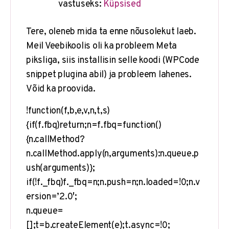
vastuseks:
Küpsised
Tere, oleneb mida ta enne nõusolekut laeb.
Meil Veebikoolis oli ka probleem Meta
piksliga, siis installisin selle koodi (WPCode
snippet plugina abil) ja probleem lahenes.
Võid ka proovida.
!function(f,b,e,v,n,t,s)
{if(f.fbq)return;n=f.fbq=function()
{n.callMethod?
n.callMethod.apply(n,arguments):n.queue.p
ush(arguments)};
if(!f._fbq)f._fbq=n;n.push=n;n.loaded=!0;n.v
ersion=’2.0′;
n.queue=
[];t=b.createElement(e);t.async=!0;