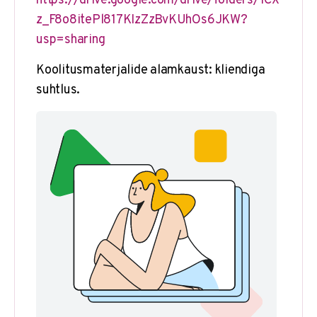
https://drive.google.com/drive/folders/1CX
z_F8o8itePl817KIzZzBvKUhOs6JKW?
usp=sharing
Koolitusmaterjalide alamkaust: kliendiga
suhtlus.