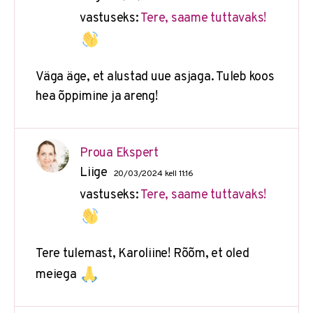
vastuseks:
Tere, saame tuttavaks!
Väga äge, et alustad uue asjaga. Tuleb koos
hea õppimine ja areng!
Proua Ekspert
Liige
20/03/2024 kell 11:16
vastuseks:
Tere, saame tuttavaks!
Tere tulemast, Karoliine! Rõõm, et oled
meiega