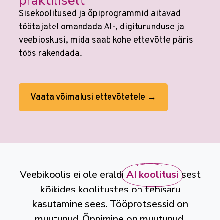
praktiliselt
Sisekoolitused ja õpiprogrammid aitavad
töötajatel omandada AI-, digiturunduse ja
veebioskusi, mida saab kohe ettevõtte päris
töös rakendada.
Vaata võimalusi ettevõtetele →
Veebikoolis ei ole eraldi
AI koolitusi
sest
kõikides koolitustes on tehisaru
kasutamine sees. Tööprotsessid on
muutunud. Õppimine on muutunud.