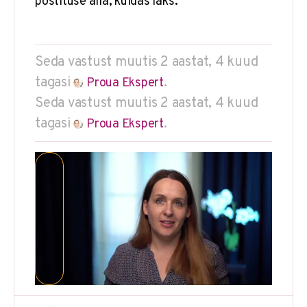
postituse alla, kuidas läks.
Seda vastust muutis 2 aastat, 4 kuud
tagasi
.
Proua Ekspert
Seda vastust muutis 2 aastat, 4 kuud
tagasi
.
Proua Ekspert