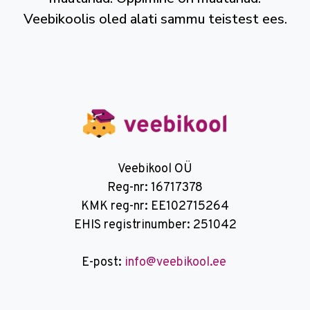
Veebikoolis oled alati sammu teistest ees.
Veebikool OÜ
Reg-nr: 16717378
KMK reg-nr: EE102715264
EHIS registrinumber: 251042
E-post:
info@veebikool.ee