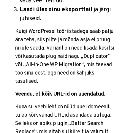
seda veel teinud.
Laadi üles sinu eksportfail
ja järgi
juhiseid.
Kuigi WordPressi tööriistadega saab palju
ära teha, siis pilte ja mõnda asja ei pruugi
nii üle saada. Variant on need lisada käsitsi
või kasutada pluginaid nagu „Duplicator“
või „All-in-One WP Migration“, mis teevad
töö sinu eest, aga need on kahjuks
tasulised.
Veendu, et kõik URL-id on uuendatud.
Kuna su veebileht on nüüd uuel domeenil,
tuleb kõik vanad URLid asendada uutega.
Selleks on abiks plugin „Better Search
Replace“, mis aitab sul kiirelt ja valutult