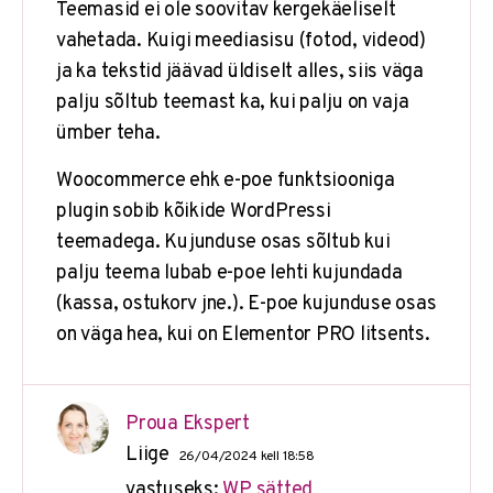
Teemasid ei ole soovitav kergekäeliselt
vahetada. Kuigi meediasisu (fotod, videod)
ja ka tekstid jäävad üldiselt alles, siis väga
palju sõltub teemast ka, kui palju on vaja
ümber teha.
Woocommerce ehk e-poe funktsiooniga
plugin sobib kõikide WordPressi
teemadega. Kujunduse osas sõltub kui
palju teema lubab e-poe lehti kujundada
(kassa, ostukorv jne.). E-poe kujunduse osas
on väga hea, kui on Elementor PRO litsents.
Proua Ekspert
Liige
26/04/2024 kell 18:58
vastuseks:
WP sätted