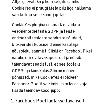
Alljärgnevalt ka pikem selgitus, miks
CookieYes ei pruugi Meta piksliga hakkama
saada ilma selle koodijupita:
CookieYes plugina eesmärk on aidata
veebilehtedel täita GDPR ja teiste
andmekaitsealaste seaduste nõudeid,
blokeerides küpsiseid enne kasutaja
nõusoleku saamist. Siiski on Facebook Pixel
natuke erinev tavaküpsistest ja nõuab
täiendavat seadistust, et see töötaks
GDPR-iga kooskõlas.Siin on mõned
põhjused, miks CookieYes ei blokeeri
Facebook Pixelit vaikimisi ja miks on vaja
lisada täiendav koodijupp:
Facebook Pixel laetakse tavaliselt