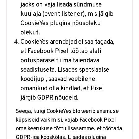
jaoks on vaja lisada sündmuse
kuulaja (event listener), mis jälgib
CookieYes plugina nõusoleku
olekut.
CookieYes arendajad ei saa tagada,
et Facebook Pixel töötab alati
ootuspäraselt ilma täiendava
seadistuseta. Lisades spetsiaalse
koodijupi, saavad veebilehe
omanikud olla kindlad, et Pixel
järgib GDPR nõudeid.
Seega, kuigi CookieYes blokeerib enamuse
küpsiseid vaikimisi, vajab Facebook Pixel
oma keerukuse tõttu lisasamme, et töötada
GDPR-iga kooskõlas. Lisades plugina