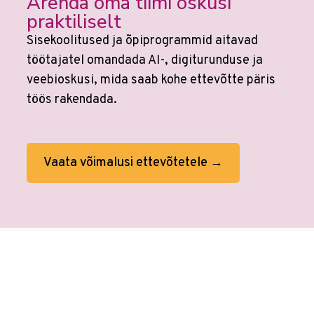
Arenda oma tiimi oskusi
praktiliselt
Sisekoolitused ja õpiprogrammid aitavad
töötajatel omandada AI-, digiturunduse ja
veebioskusi, mida saab kohe ettevõtte päris
töös rakendada.
Vaata võimalusi ettevõtetele →
Veebikoolis ei ole eraldi
AI koolitusi
sest
kõikides koolitustes on tehisaru