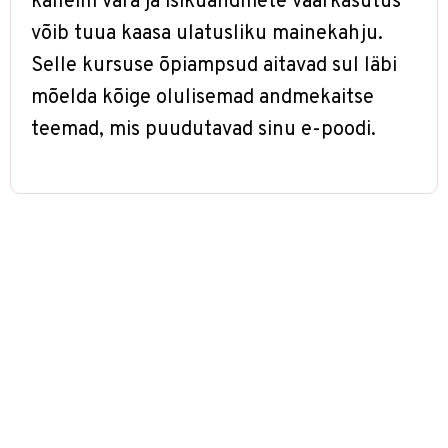
kalleim vara ja isikuandmete väärkasutus
võib tuua kaasa ulatusliku mainekahju.
Selle kursuse õpiampsud aitavad sul läbi
mõelda kõige olulisemad andmekaitse
teemad, mis puudutavad sinu e-poodi.