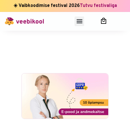
☀️ Vaibkoodimise festival 2026
Tutvu festivaliga