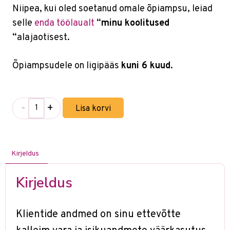
Niipea, kui oled soetanud omale õpiampsu, leiad
selle
enda töölaualt
“
minu koolitused
“alajaotisest.
Õpiampsudele on ligipääs
kuni 6 kuud
.
-
+
Lisa korvi
Kirjeldus
Kirjeldus
Klientide andmed on sinu ettevõtte