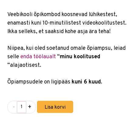
Veebikooli õpikombod koosnevad lühikestest,
enamasti kuni 10-minutilistest videokoolitustest.
Ikka selleks, et saaksid kohe asja ära teha!
Niipea, kui oled soetanud omale õpiampsu, leiad
selle
enda töölaualt
“
minu koolitused
“alajaotisest.
Õpiampsudele on ligipääs
kuni 6 kuud
.
-
+
Lisa korvi