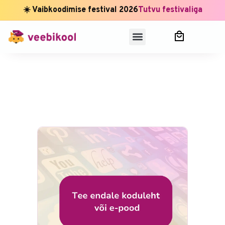
☀️ Vaibkoodimise festival 2026
Tutvu festivaliga