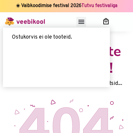
☀️ Vaibkoodimise festival 2026
Tutvu festivaliga
Ostukorvis ei ole tooteid.
Uups, seda lehte
kahjuks ei ole!
Kahjuks me ei leidnud 't seda lehte, mida otsid...