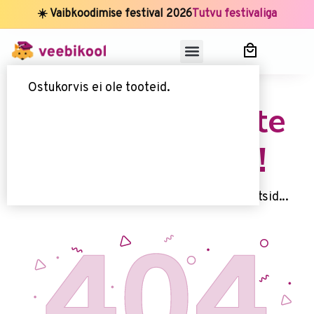
☀️ Vaibkoodimise festival 2026
Tutvu festivaliga
Ostukorvis ei ole tooteid.
Uups, seda lehte
kahjuks ei ole!
Kahjuks me ei leidnud 't seda lehte, mida otsid...