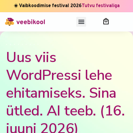
☀️ Vaibkoodimise festival 2026
Tutvu festivaliga
,
,
,
,
,
,
,
,
,
Uus viis
WordPressi lehe
ehitamiseks. Sina
ütled. AI teeb. (16.
juuni 2026)