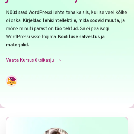
Nüüd saad WordPressi lehte teha ka siis, kui ise veel kõike
ei oska.
Kirjeldad tehisintellektile, mida soovid muuta,
ja
mõne minuti pärast on
töö tehtud.
Sa ei pea isegi
WordPressi sisse logima.
Koolituse salvestus ja
materjalid.
Vaata Kursus üksikasju