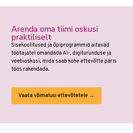
Arenda oma tiimi oskusi
praktiliselt
Sisekoolitused ja õpiprogrammid aitavad
töötajatel omandada AI-, digiturunduse ja
veebioskusi, mida saab kohe ettevõtte päris
töös rakendada.
Vaata võimalusi ettevõtetele →