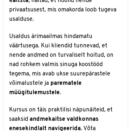
kaitsta
, näitad, et hoolid nende
privaatsusest, mis omakorda loob tugeva
usalduse.
Usaldus ärimaailmas hindamatu
väärtusega. Kui kliendid tunnevad, et
nende andmed on turvaliselt hoitud, on
nad rohkem valmis sinuga koostööd
tegema, mis avab ukse suurepärastele
võimalustele ja
parematele
müügitulemustele
.
Kursus on täis praktilisi näpunäiteid, et
saaksid
andmekaitse valdkonnas
enesekindlalt navigeerida
. Võta