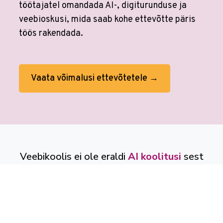
töötajatel omandada AI-, digiturunduse ja
veebioskusi, mida saab kohe ettevõtte päris
töös rakendada.
Vaata võimalusi ettevõtetele →
Veebikoolis ei ole eraldi
AI koolitusi
sest
kõikides koolitustes on tehisaru
kasutamine sees. Tööprotsessid on
muutunud. Õppimine on muutunud.
Veebikoolis oled alati sammu teistest ees.