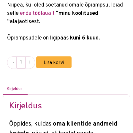
Niipea, kui oled soetanud omale õpiampsu, leiad
selle
enda töölaualt
“
minu koolitused
“alajaotisest.
Õpiampsudele on ligipääs
kuni 6 kuud
.
-
+
Lisa korvi
Kirjeldus
Kirjeldus
Õppides, kuidas
oma klientide andmeid