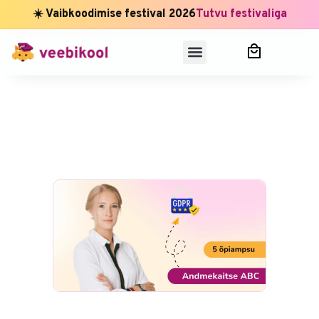
☀️ Vaibkoodimise festival 2026
Tutvu festivaliga