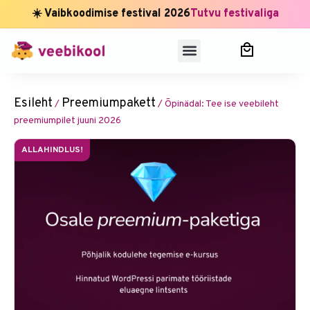
☀️ Vaibkoodimise festival 2026
Tutvu festivaliga
Esileht
Preemiumpakett
/
/ Õpinädal: Tee ise veebileht
preemiumpilet juuni 2026
ALLAHINDLUS!