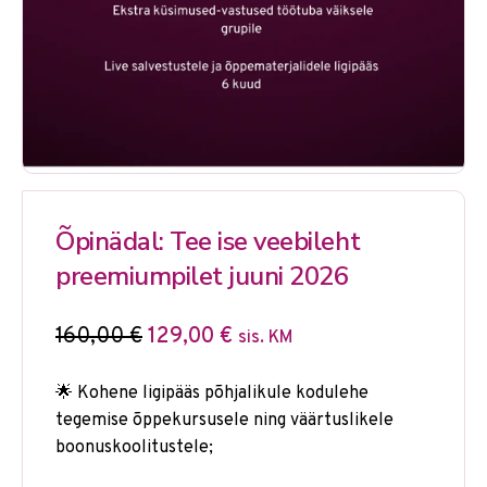
Õpinädal: Tee ise veebileht
preemiumpilet juuni 2026
160,00
€
129,00
€
sis. KM
🌟 Kohene ligipääs põhjalikule kodulehe
tegemise õppekursusele ning väärtuslikele
boonuskoolitustele;