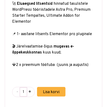
🚀
Eluaegsed litsentsid
hinnatud tasulistele
WordPressi tööriistadele Astra Pro, Premium
Starter Tempaltes, Ultimate Addon for
Elementor
📌 1- aastane litsents Elementor pro pluginale
🎬 Järelvaatamise õigus
mugavas e-
õppekeskkonnas
kuus kuud;
💎2 x preemium töötuba (juunis ja augustis)
-
+
Lisa korvi