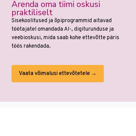
Arenda oma tiimi oskusi
praktiliselt
Sisekoolitused ja õpiprogrammid aitavad
töötajatel omandada AI-, digiturunduse ja
veebioskusi, mida saab kohe ettevõtte päris
töös rakendada.
Vaata võimalusi ettevõtetele →
Veebikoolis ei ole eraldi
AI koolitusi
sest
kõikides koolitustes on tehisaru