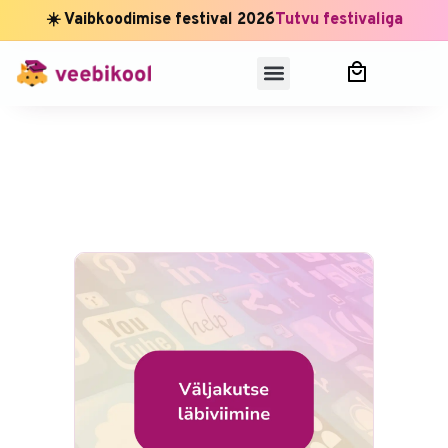
☀️ Vaibkoodimise festival 2026
Tutvu festivaliga