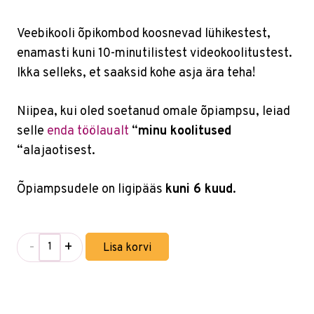
Veebikooli õpikombod koosnevad lühikestest,
enamasti kuni 10-minutilistest videokoolitustest.
Ikka selleks, et saaksid kohe asja ära teha!
Niipea, kui oled soetanud omale õpiampsu, leiad
selle
enda töölaualt
“
minu koolitused
“alajaotisest.
Õpiampsudele on ligipääs
kuni 6 kuud
.
-
+
Lisa korvi