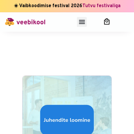
☀️ Vaibkoodimise festival 2026
Tutvu festivaliga