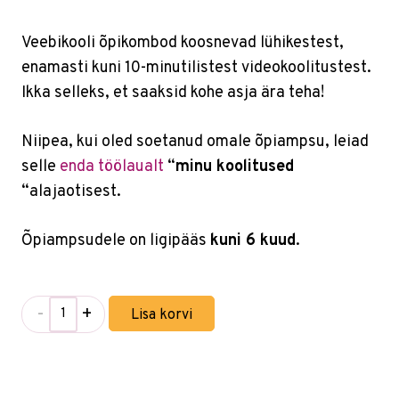
Veebikooli õpikombod koosnevad lühikestest,
enamasti kuni 10-minutilistest videokoolitustest.
Ikka selleks, et saaksid kohe asja ära teha!
Niipea, kui oled soetanud omale õpiampsu, leiad
selle
enda töölaualt
“
minu koolitused
“alajaotisest.
Õpiampsudele on ligipääs
kuni 6 kuud
.
-
+
Lisa korvi