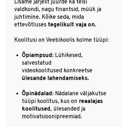
Lisame järjest juurde ka teisi
valdkondi, nagu finantsid, müük ja
juhtimine. Kõike seda, mida
ettevõtluses
tegelikult vaja on.
Koolitusi on Veebikoolis kolme tüüpi:
Õpiampsud:
Lühikesed,
salvestatud
videokoolitused konkreetse
ülesande lahendamiseks.
Õpinädalad:
Nädalane väljakutse
tüüpi koolitus, kus on
reaalajas
koolitused
, ülesanded ja
motivatsioonipreemiad.