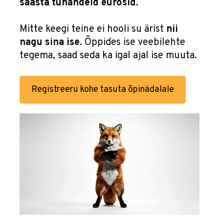
säästa tuhandeid eurosid.
Mitte keegi teine ei hooli su ärist
nii
nagu sina ise.
Õppides ise veebilehte
tegema, saad seda ka igal ajal ise muuta.
Registreeru kohe tasuta õpinädalale