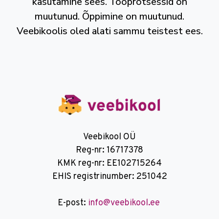
kasutamine sees. Tööprotsessid on
muutunud. Õppimine on muutunud.
Veebikoolis oled alati sammu teistest ees.
Veebikool OÜ
Reg-nr: 16717378
KMK reg-nr: EE102715264
EHIS registrinumber: 251042
E-post:
info@veebikool.ee