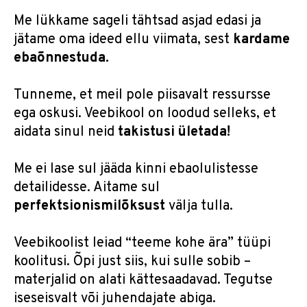
Me lükkame sageli tähtsad asjad edasi ja
jätame oma ideed ellu viimata, sest
kardame
ebaõnnestuda.
Tunneme, et meil pole piisavalt ressursse
ega oskusi. Veebikool on loodud selleks, et
aidata sinul neid
takistusi ületada!
Me ei lase sul jääda kinni ebaolulistesse
detailidesse. Aitame sul
perfektsionismilõksust
välja tulla.
Veebikoolist leiad “teeme kohe ära” tüüpi
koolitusi. Õpi just siis, kui sulle sobib –
materjalid on alati kättesaadavad. Tegutse
iseseisvalt või juhendajate abiga.