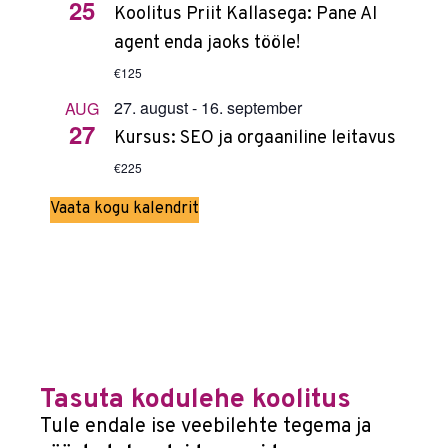
25
Koolitus Priit Kallasega: Pane AI
agent enda jaoks tööle!
€125
27. august
-
16. september
AUG
27
Kursus: SEO ja orgaaniline leitavus
€225
Vaata kogu kalendrit
Tasuta kodulehe koolitus
Tule endale ise veebilehte tegema ja