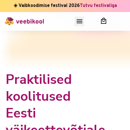
☀️ Vaibkoodimise festival 2026
Tutvu festivaliga
Praktilised
koolitused
Eesti