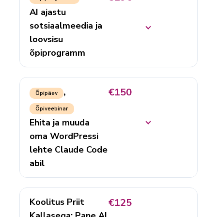
AI ajastu
sotsiaalmeedia ja
loovsisu
õpiprogramm
€150
,
Õpipäev
Õpiveebinar
Ehita ja muuda
oma WordPressi
lehte Claude Code
abil
Koolitus Priit
€125
Kallasega: Pane AI