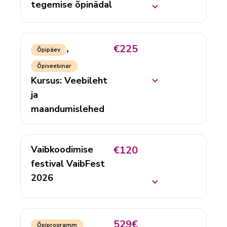
tegemise õpinädal
€225
,
Õpipäev
Õpiveebinar
Kursus: Veebileht
ja
maandumislehed
Vaibkoodimise
€120
festival VaibFest
2026
529€
Õpiprogramm