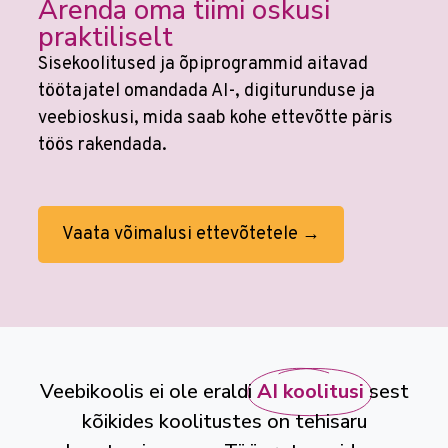
Arenda oma tiimi oskusi
praktiliselt
Sisekoolitused ja õpiprogrammid aitavad
töötajatel omandada AI-, digiturunduse ja
veebioskusi, mida saab kohe ettevõtte päris
töös rakendada.
Vaata võimalusi ettevõtetele →
Veebikoolis ei ole eraldi
AI koolitusi
sest
kõikides koolitustes on tehisaru