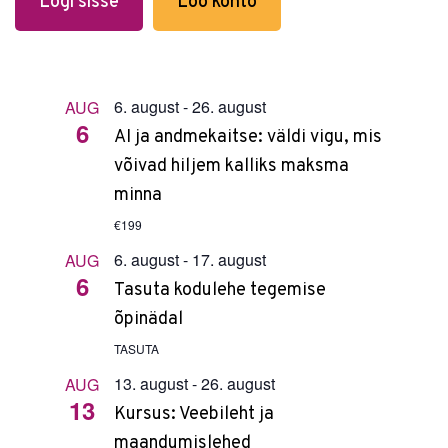
Logi sisse
Loo konto
6. august
-
26. august
AUG
6
AI ja andmekaitse: väldi vigu, mis
võivad hiljem kalliks maksma
minna
€199
6. august
-
17. august
AUG
6
Tasuta kodulehe tegemise
õpinädal
TASUTA
13. august
-
26. august
AUG
13
Kursus: Veebileht ja
maandumislehed